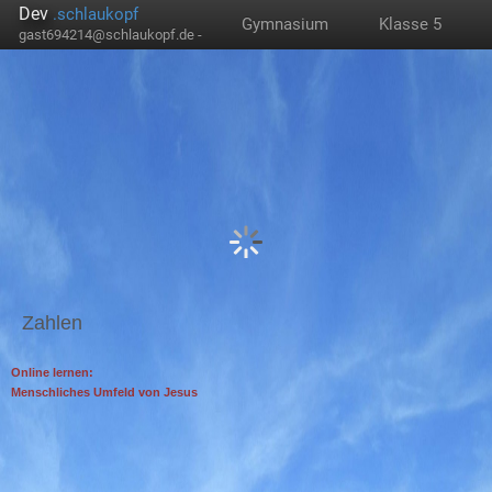
Dev
.schlaukopf
Gymnasium
Klasse 5
gast694214@schlaukopf.de -
Zahlen
Online lernen:
Menschliches Umfeld von Jesus