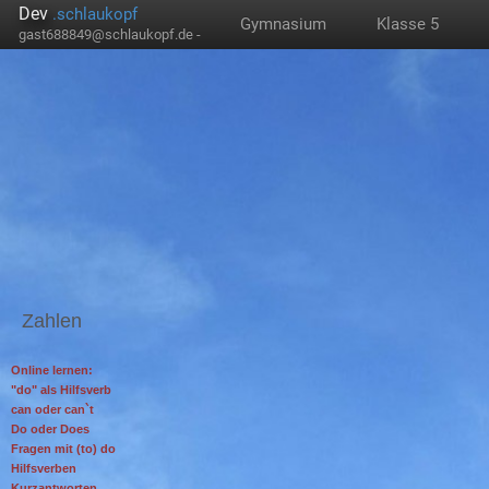
Dev
.schlaukopf
Gymnasium
Klasse 5
gast688849@schlaukopf.de -
Zahlen
Online lernen:
"do" als Hilfsverb
can oder can`t
Do oder Does
Fragen mit (to) do
Hilfsverben
Kurzantworten