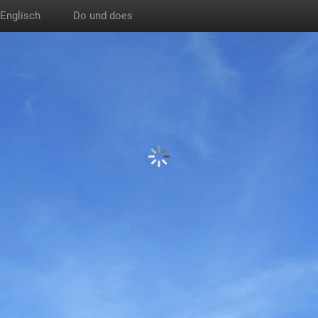
Englisch
Do und does