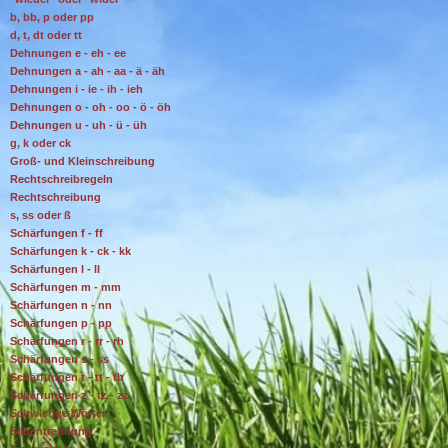
b, bb, p oder pp
d, t, dt oder tt
Dehnungen e - eh - ee
Dehnungen a - ah - aa - ä - äh
Dehnungen i - ie - ih - ieh
Dehnungen o - oh - oo - ö - öh
Dehnungen u - uh - ü - üh
g, k oder ck
Groß- und Kleinschreibung
Rechtschreibregeln
Rechtschreibung
s, ss oder ß
Schärfungen f - ff
Schärfungen k - ck - kk
Schärfungen l - ll
Schärfungen m - mm
Schärfungen n - nn
Schärfungen p - pp
Schärfungen r - rr - rh
Schärfungen s - ss
Schärfungen t - tt - th
Schärfungen z - tz - zz
Schwierige Wörter
Silbentrennung