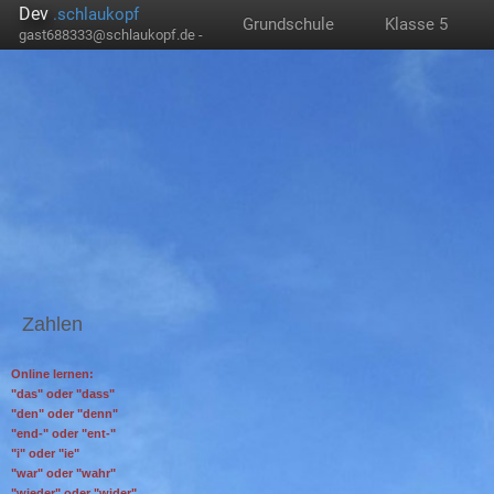
Dev
.schlaukopf
Grundschule
Klasse 5
gast688333@schlaukopf.de -
Zahlen
Online lernen:
"das" oder "dass"
"den" oder "denn"
"end-" oder "ent-"
"i" oder "ie"
"war" oder "wahr"
"wieder" oder "wider"