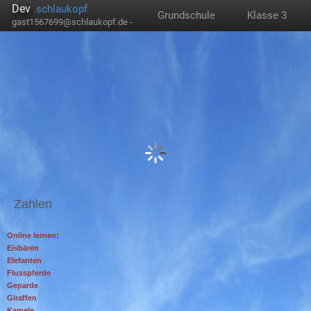
Dev
.schlaukopf
Grundschule
Klasse 3
gast1567699@schlaukopf.de -
Zahlen
Online lernen:
Eisbären
Elefanten
Flusspferde
Geparde
Giraffen
Kamele