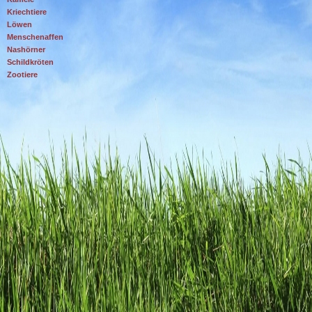
Kriechtiere
Löwen
Menschenaffen
Nashörner
Schildkröten
Zootiere