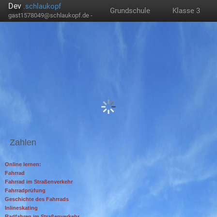
Dev
.schlaukopf
Grundschule
Klasse 3
gast1578049@schlaukopf.de -
Zahlen
Online lernen:
Fahrrad
Fahrrad im Straßenverkehr
Fahrradprüfung
Geschichte des Fahrrads
Inlineskating
Radfahren im Straßenverkehr