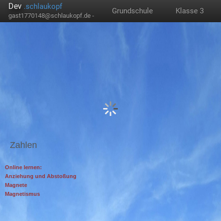
Dev
.schlaukopf
Grundschule
Klasse 3
gast1770148@schlaukopf.de -
Zahlen
Online lernen:
Anziehung und Abstoßung
Magnete
Magnetismus