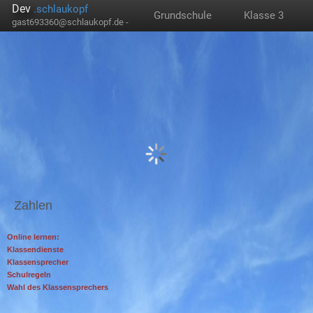
Dev
.schlaukopf
Grundschule
Klasse 3
gast693360@schlaukopf.de -
Zahlen
Online lernen:
Klassendienste
Klassensprecher
Schulregeln
Wahl des Klassensprechers