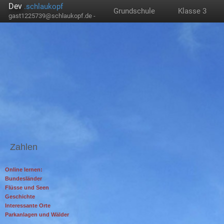
Dev
.schlaukopf
Grundschule
Klasse 3
gast1225739@schlaukopf.de -
Zahlen
Online lernen:
Bundesländer
Flüsse und Seen
Geschichte
Interessante Orte
Parkanlagen und Wälder