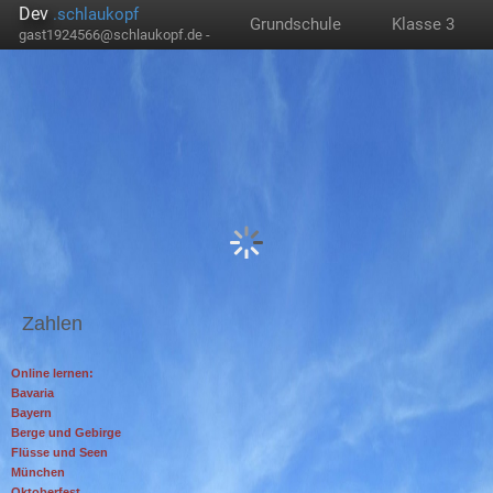
Dev
.schlaukopf
Grundschule
Klasse 3
gast1924566@schlaukopf.de -
Zahlen
Online lernen:
Bavaria
Bayern
Berge und Gebirge
Flüsse und Seen
München
Oktoberfest