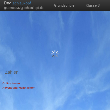
Dev
.schlaukopf
Grundschule
Klasse 3
gast688332@schlaukopf.de -
Zahlen
Online lernen:
Advent und Weihnachten