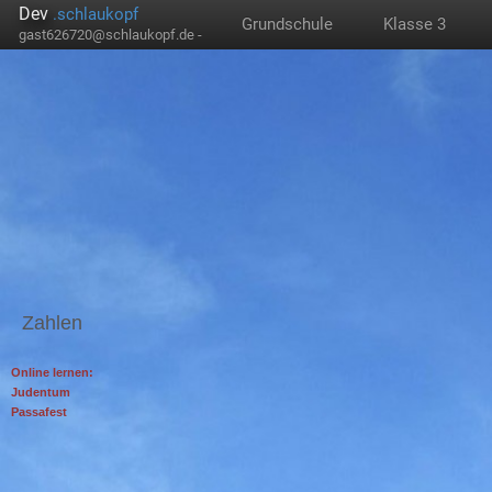
Dev
.schlaukopf
Grundschule
Klasse 3
gast626720@schlaukopf.de -
Zahlen
Online lernen:
Judentum
Passafest