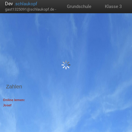
Dev
.schlaukopf
Grundschule
Klasse 3
gast1325091@schlaukopf.de -
Zahlen
Online lernen:
Josef