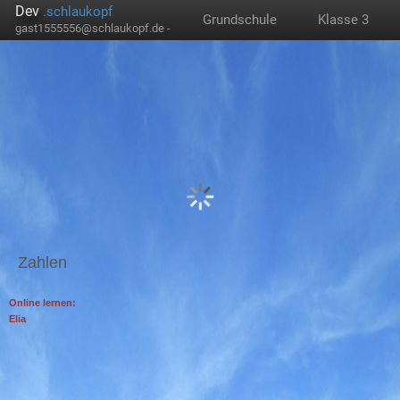
Dev
.schlaukopf
Grundschule
Klasse 3
gast1555556@schlaukopf.de -
Zahlen
Online lernen:
Elia