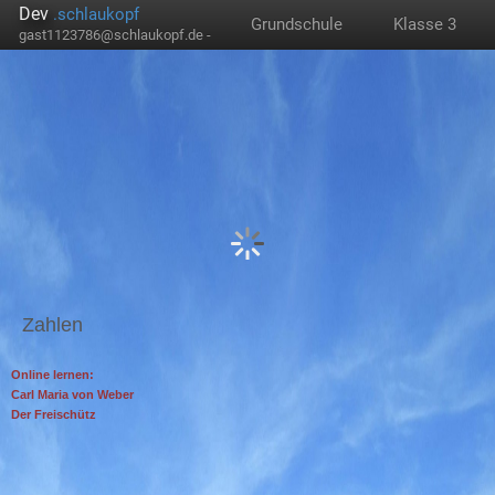
Dev
.schlaukopf
Grundschule
Klasse 3
gast1123786@schlaukopf.de -
Zahlen
Online lernen:
Carl Maria von Weber
Der Freischütz