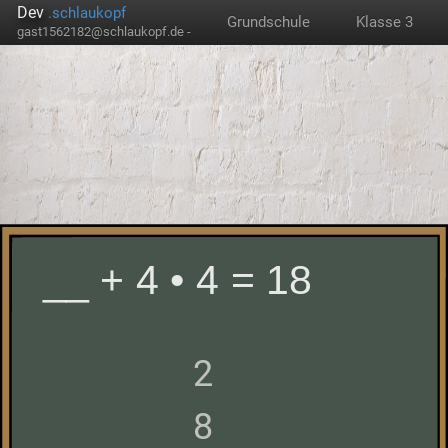
Dev
.schlaukopf
Grundschule
Klasse 3
gast1562182@schlaukopf.de -
__ + 4 • 4 = 18
2
8