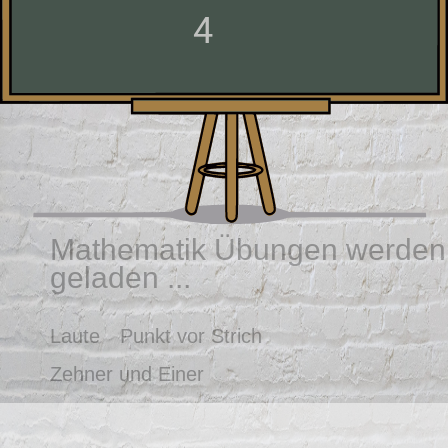
4
Mathematik Übungen werden
geladen ...
Laute
Punkt vor Strich
Zehner und Einer