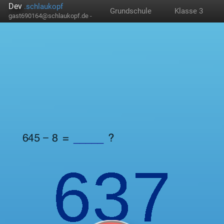
Dev
.schlaukopf
Grundschule
Klasse 3
gast690164@schlaukopf.de -
645 − 8 =
_____​​​​​​​
?
637