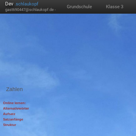
Dev
.schlaukopf
Grundschule
Klasse 3
gast690447@schlaukopf.de -
Zahlen
Online lernen:
Alternativwörter
Aufsatz
Satzanfänge
Struktur