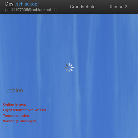
Dev
.schlaukopf
Grundschule
Klasse 2
gast1197305@schlaukopf.de -
Zahlen
Online lernen:
Eigenschaften von Wasser
Trennmethoden
Wasser (Grundlagen)