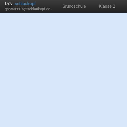
Dev
.schlaukopf
Grundschule
Klasse 2
gast689916@schlaukopf.de -