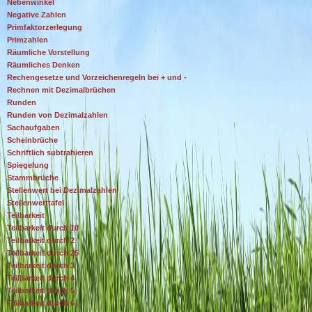
Nebenwinkel
Negative Zahlen
Primfaktorzerlegung
Primzahlen
Räumliche Vorstellung
Räumliches Denken
Rechengesetze und Vorzeichenregeln bei + und -
Rechnen mit Dezimalbrüchen
Runden
Runden von Dezimalzahlen
Sachaufgaben
Scheinbrüche
Schriftlich subtrahieren
Spiegelung
Stammbrüche
Stellenwert bei Dezimalzahlen
Stellenwerttafel
Teilbarkeit
Teilbarkeit durch 10
Teilbarkeit durch 2
Teilbarkeit durch 25
Teilbarkeit durch 3
Teilbarkeit durch 4
Teilbarkeit durch 5
Teilbarkeit durch 6