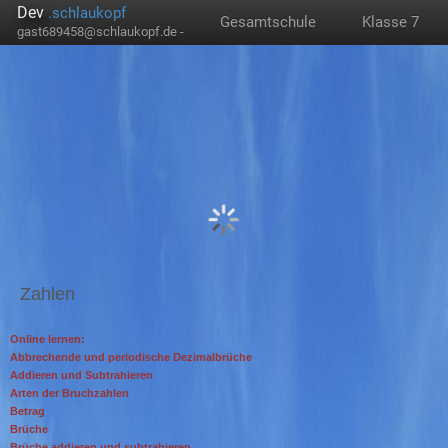
Dev
.schlaukopf
Gesamtschule
Klasse 7
gast689458@schlaukopf.de -
Zahlen
Online lernen:
Abbrechende und periodische Dezimalbrüche
Addieren und Subtrahieren
Arten der Bruchzahlen
Betrag
Brüche
Brüche addieren und subtrahieren