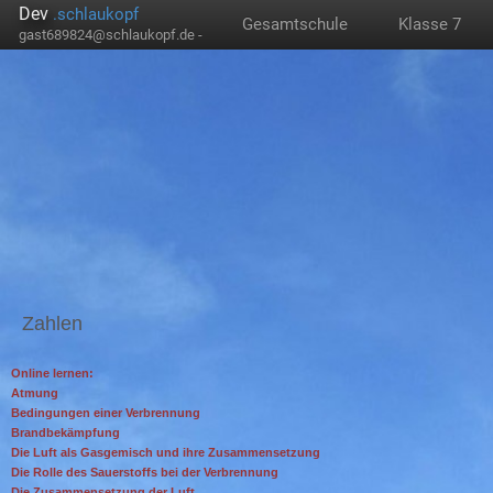
Dev
.schlaukopf
Gesamtschule
Klasse 7
gast689824@schlaukopf.de -
Zahlen
Online lernen:
Atmung
Bedingungen einer Verbrennung
Brandbekämpfung
Die Luft als Gasgemisch und ihre Zusammensetzung
Die Rolle des Sauerstoffs bei der Verbrennung
Die Zusammensetzung der Luft