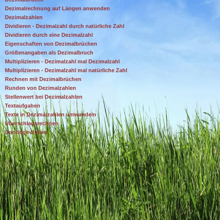
Dezimalrechnung auf Längen anwenden
Dezimalzahlen
Dividieren - Dezimalzahl durch natürliche Zahl
Dividieren durch eine Dezimalzahl
Eigenschaften von Dezimalbrüchen
Größenangaben als Dezimalbruch
Multiplizieren - Dezimalzahl mal Dezimalzahl
Multiplizieren - Dezimalzahl mal natürliche Zahl
Rechnen mit Dezimalbrüchen
Runden von Dezimalzahlen
Stellenwert bei Dezimalzahlen
Textaufgaben
Texte in Dezimalzahlen umwandeln
Überschlagsrechnen
Unnötige Nullen