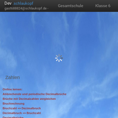
Dev
.schlaukopf
Gesamtschule
Klasse 6
gast688824@schlaukopf.de -
Zahlen
Online lernen:
Abbrechende und periodische Dezimalbrüche
Brüche mit Dezimalzahlen vergleichen
Bruchrechnung
Bruchzahl => Dezimalbruch
Dezimalbruch => Bruchzahl
Dezimalbrüche